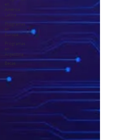
en
América
Latina
Programas
en
Europa
Programas
en
Argentina
Becas