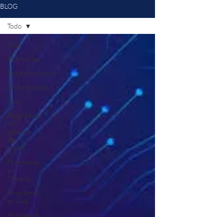
BLOG
Todo
Todo
Entrevistas
Profesionalización
Universidades
Tips
Programas
en
América
del
Norte
Programas
en
Oceanía
Programas
en Asia
Programas