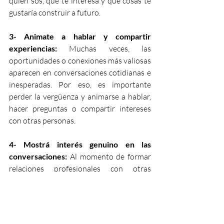
quién sos, qué te interesa y qué cosas te 
gustaría construir a futuro.
3- Animate a hablar y compartir 
experiencias: 
Muchas veces, las 
oportunidades o conexiones más valiosas 
aparecen en conversaciones cotidianas e 
inesperadas. Por eso, es importante 
perder la vergüenza y animarse a hablar, 
hacer preguntas o compartir intereses 
con otras personas. 
4- Mostrá interés genuino en las 
conversaciones: 
Al momento de formar 
relaciones profesionales con otras 
personas es importante la escucha, y que 
mostremos interés sobre opiniones, 
sugerencias o lo que hizo la persona/s 
que queremos conocer, para llegar a 