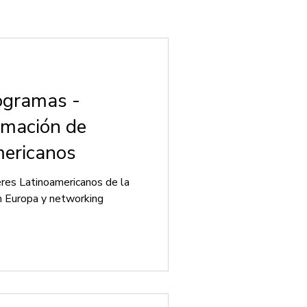
s en Asia
ogramas -
 Argentina
Becas
rmación de
mericanos
res Latinoamericanos de la
n Europa y networking