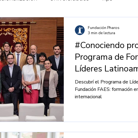
el Norte
Programas en Oceanía
Programa
Fundación Pharos
3 min de lectura
#Conociendo pr
atina
Programas en Europa
Programas en
Programa de Fo
Líderes Latinoa
Descubrí el Programa de Líde
Fundación FAES: formación e
internacional