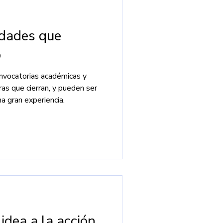
dades que
o
nvocatorias académicas y
ras que cierran, y pueden ser
ma gran experiencia.
 idea a la acción,