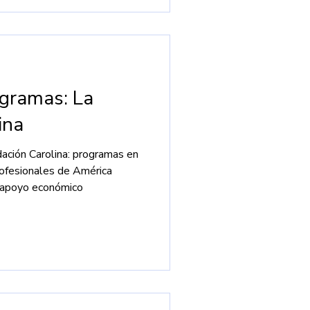
gramas: La
ina
dación Carolina: programas en
rofesionales de América
y apoyo económico