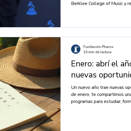
Berklee College of Music y r
emergente.
Fundación Pharos
10 min de lectura
Enero: abrí el a
nuevas oportun
Un nuevo año trae nuevas opo
de enero, te compartimos una
programas para estudiar, for
tu camino académico y profes